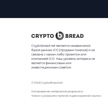
Cryptobread.net является независимой
базой данных ICO (продажи токенов) и не
связана с каким-либо проектом или
компанией ICO. Наш уровень интереса не
является финансовым или
инвестиционным советом.
© 2026 CryptoBread.net
Копирование материалов разрешено
только с указанием прямой индексируемой ссылки.