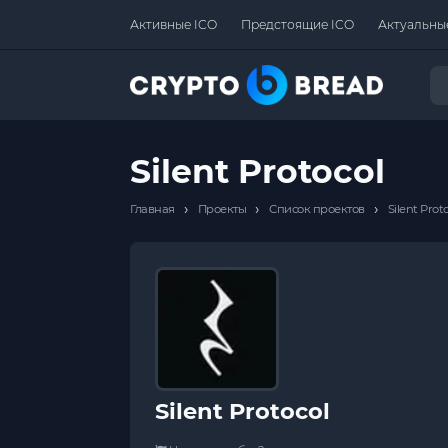
Активные ICO
Предстоящие ICO
Актуальны
Silent Protocol
›
›
›
Главная
Проекты
Список проектов
Silent Prot
Silent Protocol