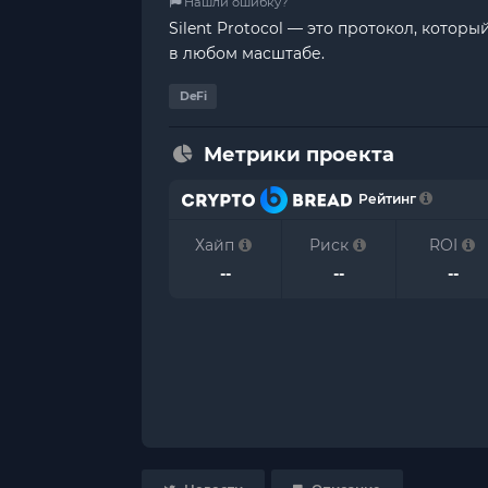
Нашли ошибку?
Silent Protocol — это протокол, кото
в любом масштабе.
DeFi
Метрики проекта
Рейтинг
Хайп
Риск
ROI
--
--
--