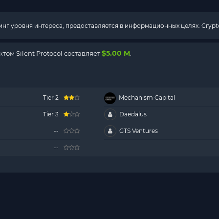
г уровня интереса, предоставляется в информационных целях. Crypto
$5.00 M
ом Silent Protocol составляет
.
Tier 2
Mechanism Capital
Tier 3
Daedalus
--
GTS Ventures
--