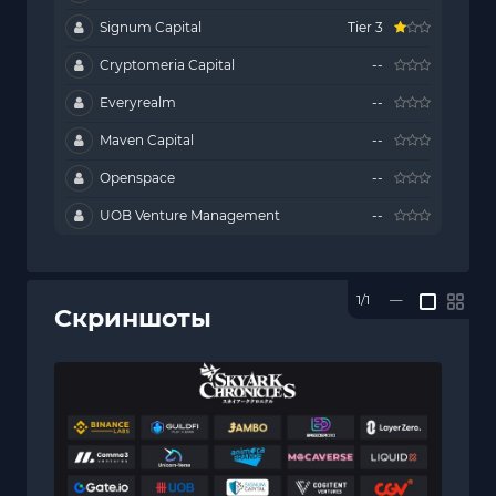
Signum Capital
Tier 3
Cryptomeria Capital
--
Everyrealm
--
Maven Capital
--
Openspace
--
UOB Venture Management
--
1/1
—
Скриншоты