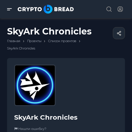
SkyArk Chronicles
›
›
›
Главная
Проекты
Список проектов
SkyArk Chronicles
SkyArk Chronicles
Нашли ошибку?