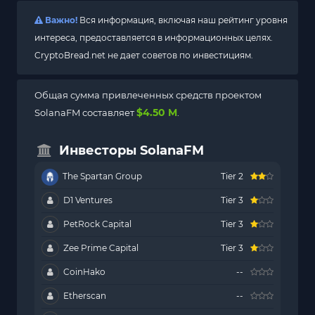
Важно!
Вся информация, включая наш рейтинг уровня
интереса, предоставляется в информационных целях.
CryptoBread.net не дает советов по инвестициям.
Общая сумма привлеченных средств проектом
$4.50 M
SolanaFM составляет
.
Инвесторы SolanaFM
The Spartan Group
Tier 2
D1 Ventures
Tier 3
PetRock Capital
Tier 3
Zee Prime Capital
Tier 3
CoinHako
--
Etherscan
--