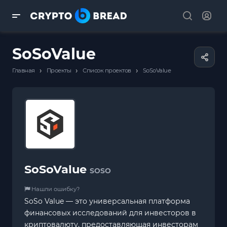
SoSoValue
›
›
›
Главная
Проекты
Список проектов
SoSoValue
SoSoValue
SOSO
Нашли ошибку?
SoSo Value — это универсальная платформа
финансовых исследований для инвесторов в
криптовалюту, предоставляющая инвесторам