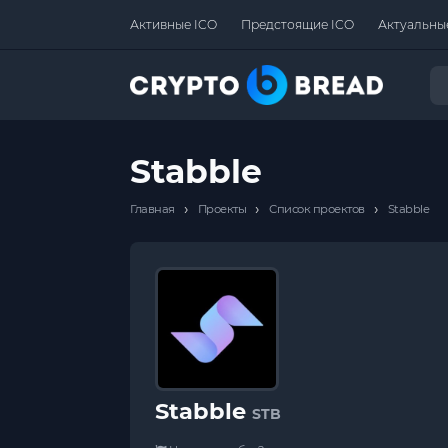
Активные ICO
Предстоящие ICO
Актуальны
Stabble
›
›
›
Главная
Проекты
Список проектов
Stabble
Stabble
STB