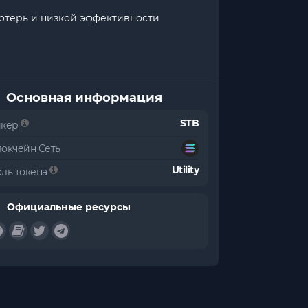
потерь и низкой эффективности
Основная информация
STB
икер
локчейн Сеть
Utility
оль токена
Официальные ресурсы