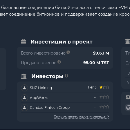
 безопасные соединения биткойн-класса с цепочками EVM 
гчает соединение биткойнов и поддерживает создание кро
Инвестиции в проект
Всего инвестировано
$9.63 M
Т
Продано токенов
95.00 M TST
Б
Це
Инвесторы
Р
Tier 3
SNZ Holding
--
AppWorks
--
Candaq Fintech Group
Список инвесторов и раунды