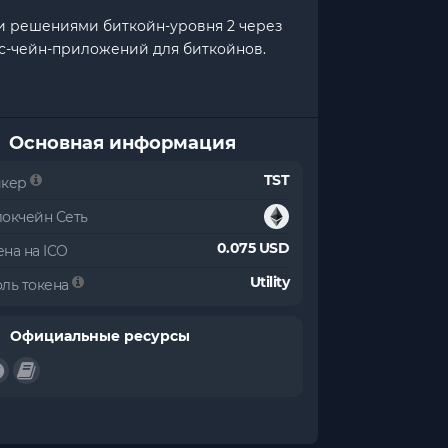
и решениями биткойн-уровня 2 через
сс-чейн-приложений для биткойнов.
Основная информация
TST
икер
локчейн Сеть
0.075 USD
на на ICO
Utility
оль токена
Официальные ресурсы