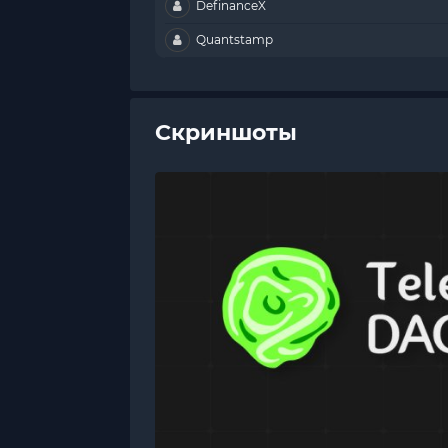
DefinanceX
Quantstamp
Скриншоты