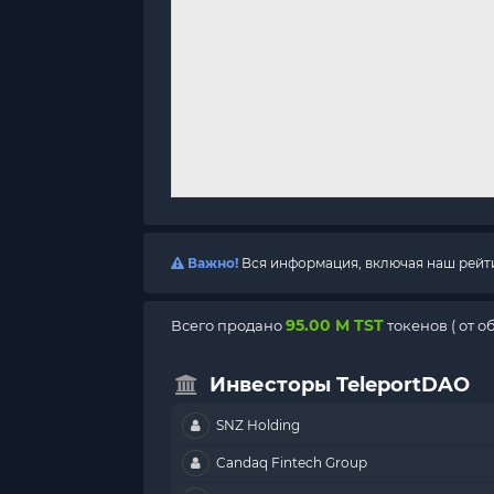
Важно!
Вся информация, включая наш рейтин
95.00 M TST
Всего продано
токенов (
от о
Инвесторы TeleportDAO
SNZ Holding
Candaq Fintech Group