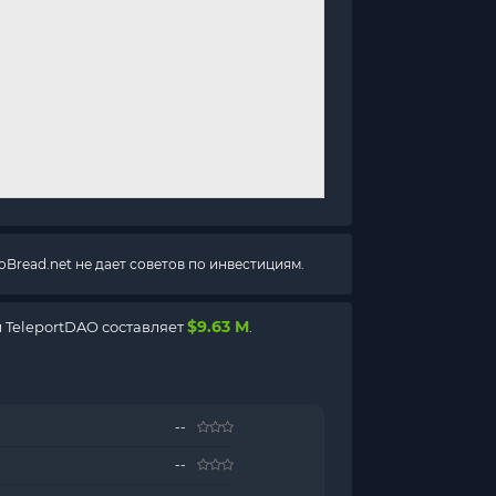
Bread.net не дает советов по инвестициям.
$9.63 M
 TeleportDAO составляет
.
--
--