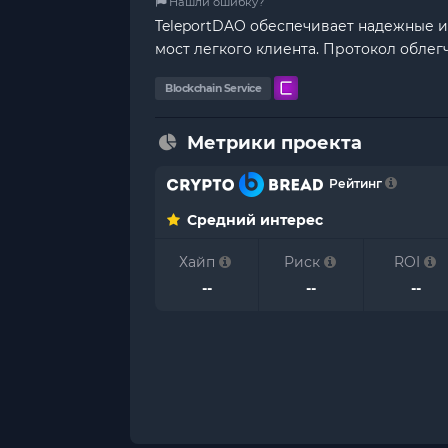
Нашли ошибку?
TeleportDAO обеспечивает надежные и
мост легкого клиента. Протокол обле
Blockchain Service
Метрики проекта
Рейтинг
Средний интерес
Хайп
Риск
ROI
--
--
--