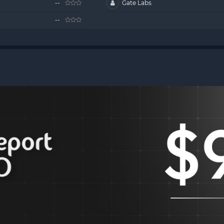
--
Gate Labs
--