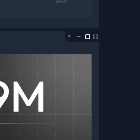
--
1/1
—