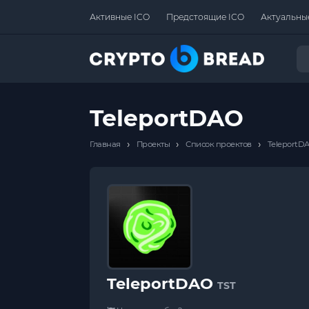
Активные ICO
Предстоящие ICO
Актуальны
TeleportDAO
›
›
›
Главная
Проекты
Список проектов
TeleportD
TeleportDAO
TST