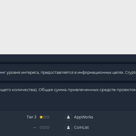
г уровня интереса, предоставляется в информационных целях. Crypto
бщего количества). Общая сумма привлеченных средств проектом
Tier 3
AppWorks
--
CoinList