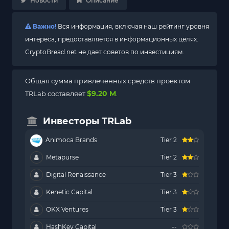
Новости
Описание
Важно!
Вся информация, включая наш рейтинг уровня
интереса, предоставляется в информационных целях.
CryptoBread.net не дает советов по инвестициям.
Общая сумма привлеченных средств проектом
$9.20 M
TRLab составляет
.
Инвесторы TRLab
Animoca Brands
Tier 2
Metapurse
Tier 2
Digital Renaissance
Tier 3
Kenetic Capital
Tier 3
OKX Ventures
Tier 3
HashKey Capital
--