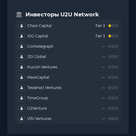
Инвесторы U2U Network
Chain Capital
Tier 3
IDG Capital
Tier 3
Cointelegraph
--
JDI Global
--
Kucoin Ventures
--
MaxxCapital
--
Tesseract Ventures
--
TimeGroup
--
U2Venture
--
V3V Ventures
--