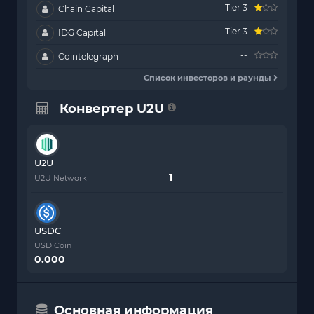
Tier 3
Chain Capital
Tier 3
IDG Capital
--
Cointelegraph
Список инвесторов и раунды
Конвертер U2U
U2U
U2U Network
USDC
USD Coin
0.000
Основная информация