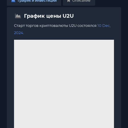
График и инвестиции
Описание
График цены U2U
Старт торгов криптовалюты U2U состоялся
10 Dec,
2024
.