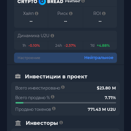
Рейтинг
Хайп
Риск
ROI
--
--
--
Динамика U2U
1h
-0.10%
24h
-2.57%
7d
+4.88%
Нейтральное
Настроение
Инвестиции в проект
Всего инвестировано
$23.80 M
Всего продано %
7.71%
Продано токенов
771.43 M U2U
Инвесторы