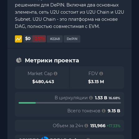
решением для DePIN. Включая два основных
элемента, сеть U2U состоит из U2U Chain и U2U
Subnet. U2U Chain - это платформа на основе
DAG, полностью совместимая с EVM.
$0
-2.57%
#2248
DePIN
Метрики проекта
Market Cap
FDV
$480,443
$3.15 M
В циркуляции
1.53 B
16.68%
Всего токенов
9.15 B
Объем за 24ч
151,966
+17.33%