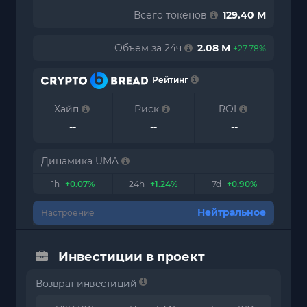
Всего токенов
129.40 M
Объем за 24ч
2.08 M
+27.78%
Рейтинг
Хайп
Риск
ROI
--
--
--
Динамика UMA
1h
+0.07%
24h
+1.24%
7d
+0.90%
Нейтральное
Настроение
Инвестиции в проект
Возврат инвестиций