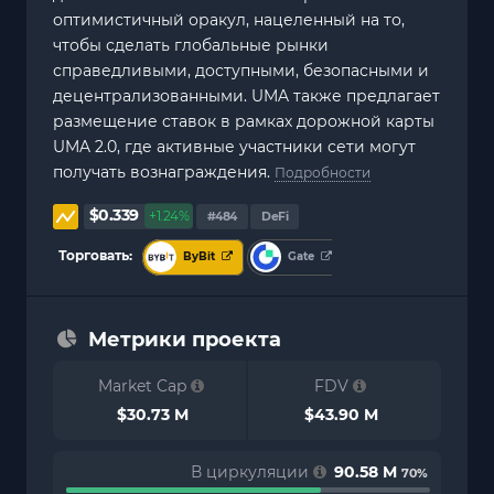
оптимистичный оракул, нацеленный на то,
чтобы сделать глобальные рынки
справедливыми, доступными, безопасными и
децентрализованными. UMA также предлагает
размещение ставок в рамках дорожной карты
UMA 2.0, где активные участники сети могут
получать вознаграждения.
Подробности
$0.339
+1.24%
#484
DeFi
Торговать:
ByBit
Gate
Метрики проекта
Market Cap
FDV
$30.73 M
$43.90 M
В циркуляции
90.58 M
70%