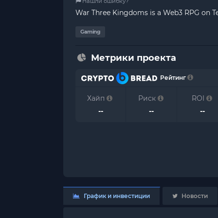
Нашли ошибку?
War Three Kingdoms is a Web3 RPG on Tel
Gaming
Метрики проекта
Рейтинг
Хайп
Риск
ROI
--
--
--
График и инвестиции
Новости