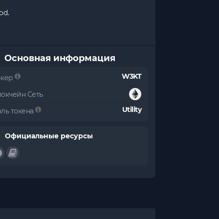
od.
Основная информация
W3KT
икер
локчейн Сеть
Utility
оль токена
Официальные ресурсы