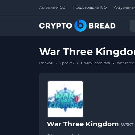
Активные ICO
Предстоящие ICO
Актуальны
War Three Kingd
›
›
›
Главная
Проекты
Список проектов
War Three
War Three Kingdom
W3KT