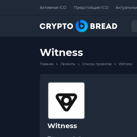
Активные ICO
Предстоящие ICO
Актуальны
Witness
›
›
›
Главная
Проекты
Список проектов
Witness
Witness