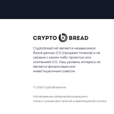
Cryptobread.net является независимой
базой данных ICO (продажи токенов) и не
связана с каким-либо проектом или
компанией ICO. Наш уровень интереса не
является финансовым или
инвестиционным советом.
© 2026 CryptoBread.net
Копирование материалов разрешено
только с указанием прямой индексируемой ссылки.