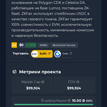
основанное на Polygon CDK и Celestia DA,
работающее на базе Lumoz, поставщика ZK-
RaaS. ZKFair использует стейблкоин USDC в
качестве газового токена. ZKFair гарантирует
100% совместимость с EVM, исключительную
производительность, минимальные комиссии
и надежную безопасность.
$0
+0.00%
#2982
Blockchain Service
Торговать:
ByBit
Gate
Метрики проекта
Market Cap
FDV
$99,924
$99,924
В циркуляции
10.00 B
100%