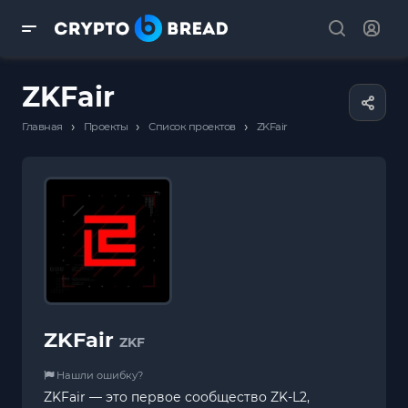
ZKFair
›
›
›
Главная
Проекты
Список проектов
ZKFair
ZKFair
ZKF
Нашли ошибку?
ZKFair — это первое сообщество ZK-L2,