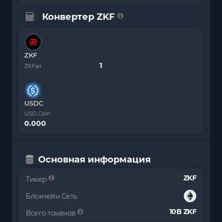
Конвертер ZKF
ZKF
ZKFair
USDC
USD Coin
0.000
Основная информация
ZKF
Тикер
Блокчейн Сеть
10B ZKF
Всего токенов