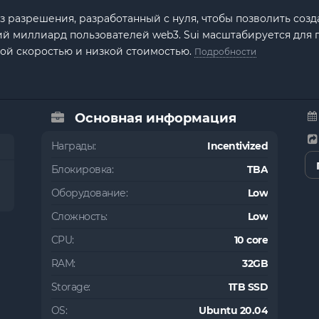
ез разрешения, разработанный с нуля, чтобы позволить соз
ий миллиард пользователей web3. Sui масштабируется для
ой скоростью и низкой стоимостью.
Подробности
Основная информация
Награды:
Incentivized
Блокировка:
TBA
Оборудование:
Low
Сложность:
Low
CPU:
10 core
RAM:
32GB
Storage:
1TB SSD
OS:
Ubuntu 20.04