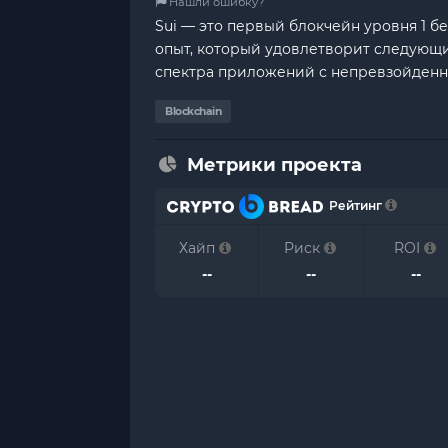
Нашли ошибку?
Sui — это первый блокчейн уровня 1 б
опыт, который удовлетворит следующ
спектра приложений с непревзойденн
Blockchain
Метрики проекта
Рейтинг
Хайп
Риск
ROI
--
--
--