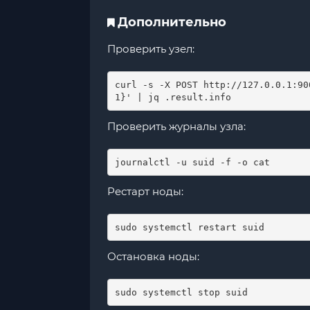
Дополнительно
Проверить узел:
curl -s -X POST http://127.0.0.1:90
1}' | jq .result.info
Проверить журналы узла:
journalctl -u suid -f -o cat
Рестарт ноды:
sudo systemctl restart suid
Остановка ноды:
sudo systemctl stop suid