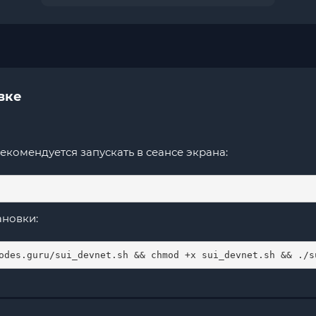
овке
рекомендуется запускать в сеансе экрана:
ановки:
odes.guru/sui_devnet.sh && chmod +x sui_devnet.sh && ./s