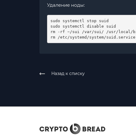
Удаление ноды:
sudo systemctl stop suid

sudo systemctl disable suid

rm -rf ~/sui /var/sui/ /usr/local/bi
rm /etc/systemd/system/suid.service
Назад к списку