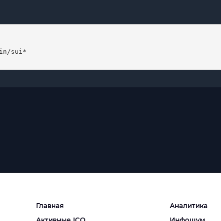
n/sui*

Главная
Аналитика
Активные ICO
Инфошум