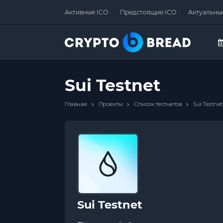
Активные ICO
Предстоящие ICO
Актуальны
Sui Testnet
›
›
›
Главная
Проекты
Список тестнетов
Sui Testnet
Sui Testnet