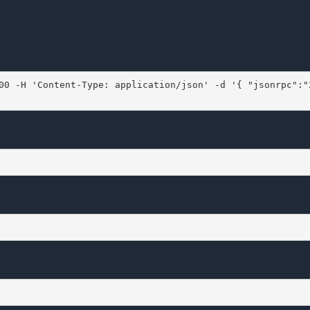
00 -H 'Content-Type: application/json' -d '{ "jsonrpc":"