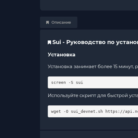
Описание
Sui - Руководство по устан
Установка
Установка занимает более 15 минут, 
screen -S sui
Используйте скрипт для быстрой уст
wget -O sui_devnet.sh https://api.n