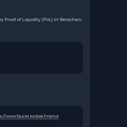
oof of Liquidity (PoL) от Berachain.
s://www.faucet.kodiak.finance