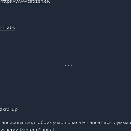
а
https://www.catizen.ai/
.
ionLabs
krollup.
ансирования, в обоих участвовала Binance Labs. Сумма 
частии Pantera Capital.