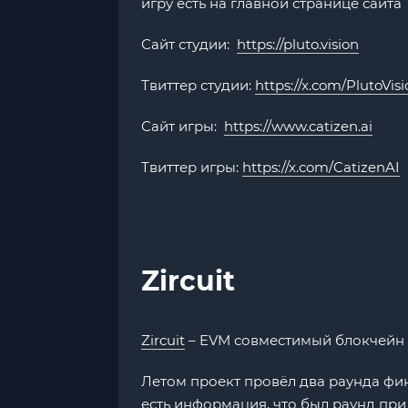
игру есть на главной странице сайт
Сайт студии:
https://pluto.vision
Твиттер студии:
https://x.com/PlutoVis
Сайт игры:
https://www.catizen.ai
Твиттер игры:
https://x.com/CatizenAI
Zircuit
Zircuit
– EVM совместимый блокчейн z
Летом проект провёл два раунда фин
есть информация, что был раунд при у