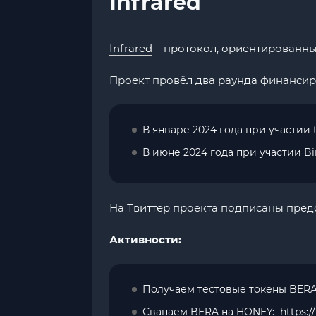
Infrared
Infrared
– протокол, ориентированный 
Проект провёл два раунда финансир
В январе 2024 года при участии t
В июне 2024 года при участии B
На Твиттер проекта подписаны предста
Активности:
Получаем тестовые токены BERA
Свапаем BERA на HONEY:
https:/