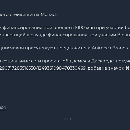
ого стейкинга на Monad.
х финансирования при оценке в $100 млн при участии tier
 инвестиций в раунде финансирования при участии Binan
писчиков присутствуют представители Animoca Brands, Ar
в социальные сети проекта, общаемся в Дискорде, получа
156290717283516558/1249361098470330469
, добавив значок ⌘
iori