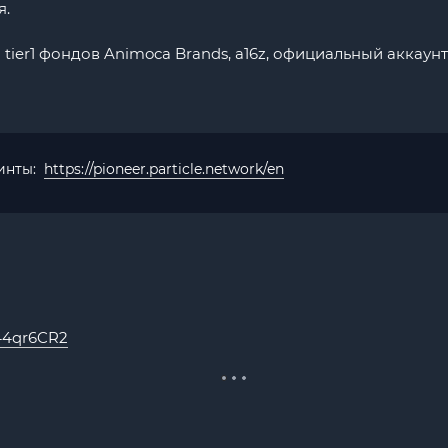
я.
ier1 фондов Animoca Brands, a16z, официальный аккаунт
оинты:
https://pioneer.particle.network/en
y44qr6CR2