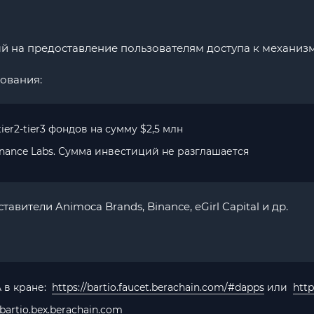
на предоставление пользователям доступа к механизму Pr
ования:
ier2-tier3 фондов на сумму $2,5 млн
inance Labs. Сумма инвестиций не разглашается
вители Animoca Brands, Binance, eGirl Capital и др.
 в кране:
https://bartio.faucet.berachain.com/#dapps
или
http
/bartio.bex.berachain.com