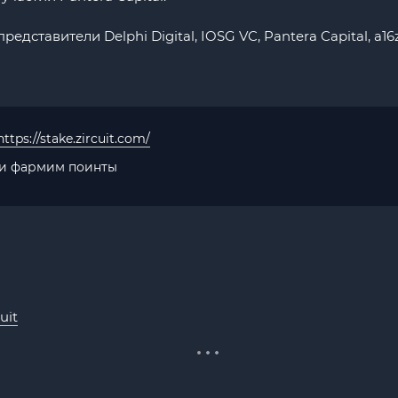
дставители Delphi Digital, IOSG VC, Pantera Capital, a16z
https://stake.zircuit.com/
 и фармим поинты
uit