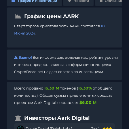
График и инвестиции
Новости
Описание
График цены AARK
Старт торгов криптовалюты AARK состоялся
10
Июня 2024
.
Важно!
Вся информация, включая наш рейтинг уровня
интереса, предоставляется в информационных целях.
CryptoBread.net не дает советов по инвестициям.
16.30 M
16.30%
Всего продано
токенов (
от общего
количества). Общая сумма привлеченных средств
$6.00 M
проектом Aark Digital составляет
.
Инвесторы Aark Digital
Delphi Digital (Delphi Labs)
Tier 1