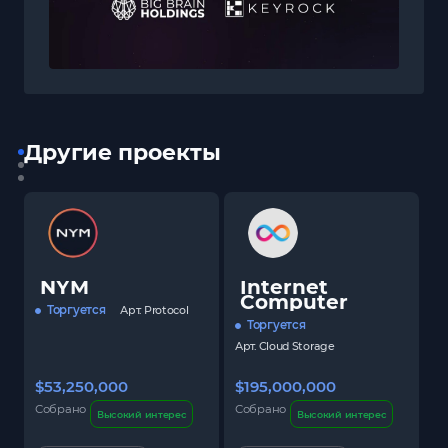
Другие проекты
NYM
Internet
Computer
Торгуется
Арт.
Protocol
Торгуется
Арт.
Cloud Storage
$53,250,000
$195,000,000
$
Собрано
Собрано
С
Высокий интерес
Высокий интерес