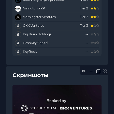
Arrington XRP
Tier 2
Morningstar Ventures
Tier 2
OKX Ventures
Tier 3
Big Brain Holdings
--
HashKey Capital
--
KeyRock
--
1/1
—
Скриншоты