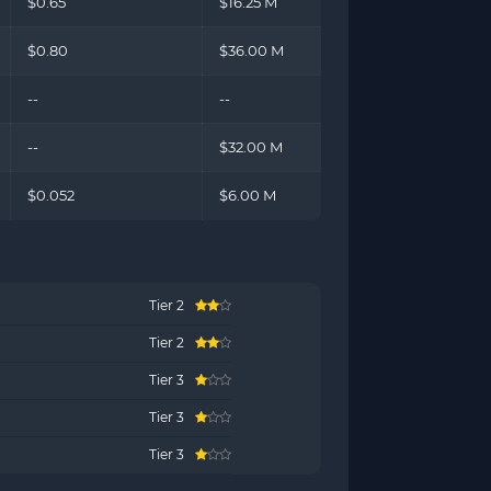
$0.65
$16.25 M
$0.80
$36.00 M
--
--
--
$32.00 M
$0.052
$6.00 M
Tier 2
Tier 2
Tier 3
Tier 3
Tier 3