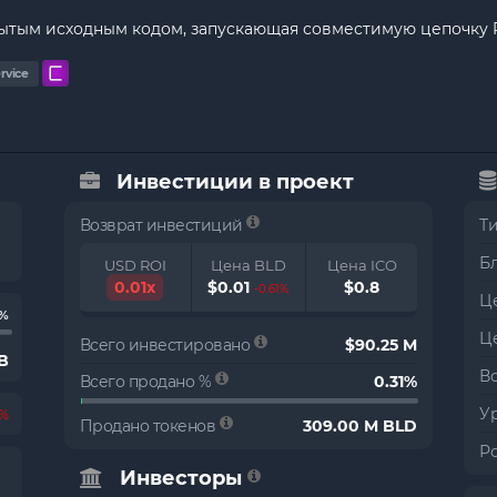
ытым исходным кодом, запускающая совместимую цепочку Pr
rvice
Инвестиции в проект
Возврат инвестиций
Т
Б
USD ROI
Цена BLD
Цена ICO
0.01x
$0.01
$0.8
-0.61%
Це
%
Ц
Всего инвестировано
$90.25 M
 B
В
Всего продано %
0.31%
Ур
2%
Продано токенов
309.00 M BLD
Р
Инвесторы