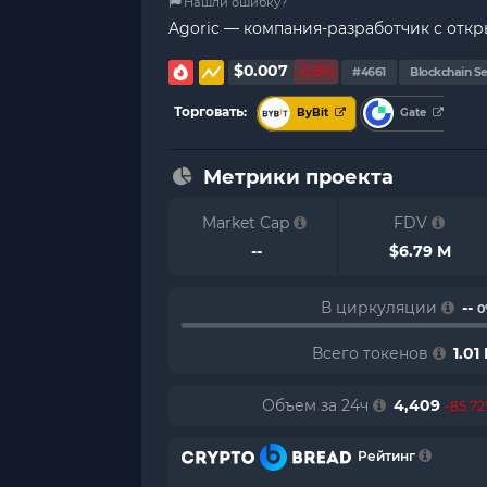
Нашли ошибку?
Agoric — компания-разработчик с откр
$0.007
-0.61%
#4661
Blockchain Se
Торговать:
ByBit
Gate
Метрики проекта
Market Cap
FDV
--
$6.79 M
В циркуляции
--
0
Всего токенов
1.01
Объем за 24ч
4,409
-85.7
Рейтинг