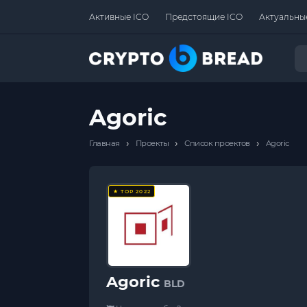
Активные ICO
Предстоящие ICO
Актуальны
Agoric
›
›
›
Главная
Проекты
Список проектов
Agoric
★ TOP 2022
Agoric
BLD