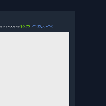
$0.75
ла на уровне
(x111.25 до ATH)