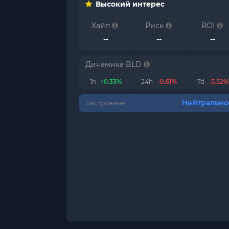
Высокий интерес
Хайп
Риск
ROI
--
--
--
Динамика BLD
1h
+0.33%
24h
-0.61%
7d
-5.52%
Нейтрально
Настроение