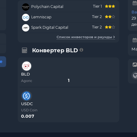
Tier 1
Polychain Capital
Ва
Tier 2
Lemniscap
29
де
Tier 2
Spark Digital Capital
Список инвесторов и раунды
Ма
Конвертер BLD
е
BLD
Agoric
USDC
USD Coin
0.007