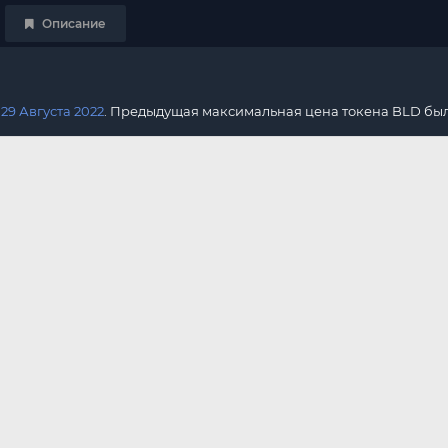
Описание
я
29 Августа 2022
. Предыдущая максимальная цена токена BLD бы