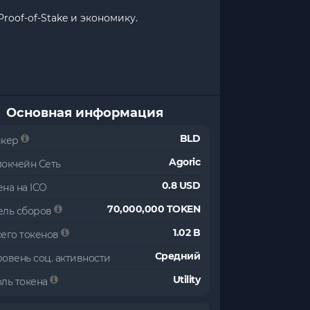
oof-of-Stake и экономику.
Основная информация
BLD
икер
Agoric
локчейн Сеть
0.8 USD
на на ICO
70,000,000 TOKEN
ель сборов
1.02 B
сего токенов
Средний
овень соц. активности
Utility
оль токена