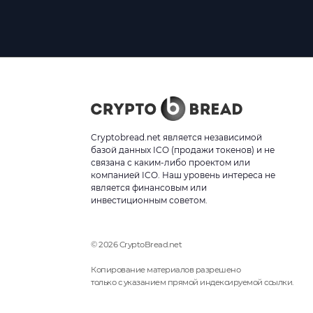
Cryptobread.net является независимой
базой данных ICO (продажи токенов) и не
связана с каким-либо проектом или
компанией ICO. Наш уровень интереса не
является финансовым или
инвестиционным советом.
© 2026 CryptoBread.net
Копирование материалов разрешено
только с указанием прямой индексируемой ссылки.