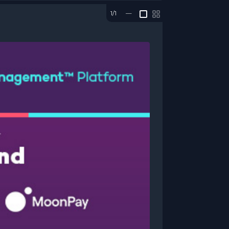
1/1
—