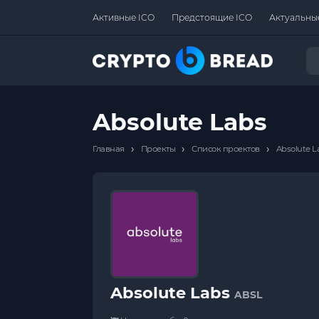
Активные ICO
Предстоящие ICO
Актуальны
Absolute Labs
›
›
›
Главная
Проекты
Список проектов
Absolute L
Absolute Labs
ABSL