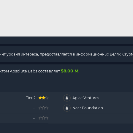
г уровня интереса, предоставляется в информационных целях. Crypto
$8.00 M
том Absolute Labs составляет
.
Tier 2
Aglae Ventures
--
Near Foundation
--