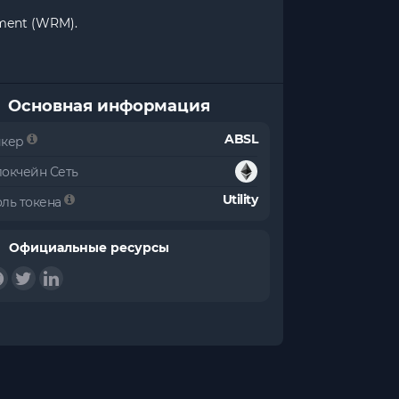
ment (WRM).
Основная информация
ABSL
икер
локчейн Сеть
Utility
оль токена
Официальные ресурсы