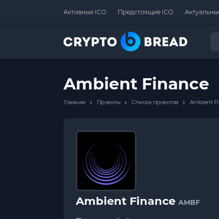
Активные ICO
Предстоящие ICO
Актуальны
Ambient Finance
›
›
›
Главная
Проекты
Список проектов
Ambient F
Ambient Finance
AMBF