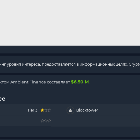
г уровня интереса, предоставляется в информационных целях. Crypto
$6.50 M
том Ambient Finance составляет
.
ce
Tier 3
Blocktower
--