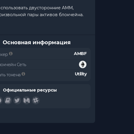
использовать двусторонние AMM,
извольной пары активов блокчейна.
Основная информация
AMBF
икер
локчейн Сеть
Utility
оль токена
Официальные ресурсы