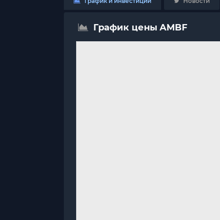
График и инвестиции
Новости
График цены AMBF