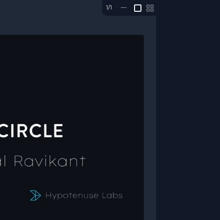
1/1
—