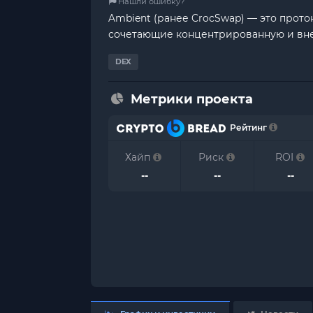
Нашли ошибку?
Ambient (ранее CrocSwap) — это прот
сочетающие концентрированную и вне
DEX
Метрики проекта
Рейтинг
Хайп
Риск
ROI
--
--
--