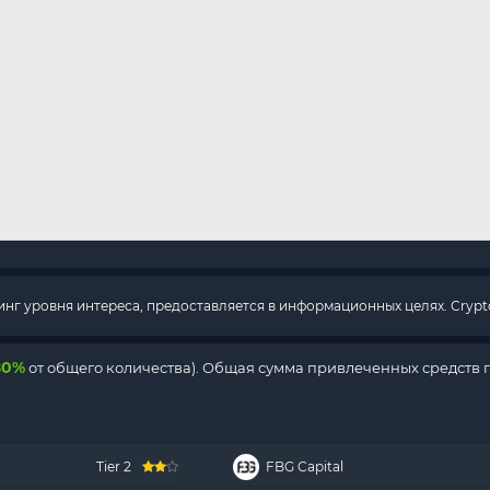
г уровня интереса, предоставляется в информационных целях. Crypto
80%
от общего количества). Общая сумма привлеченных средств 
Tier 2
FBG Capital