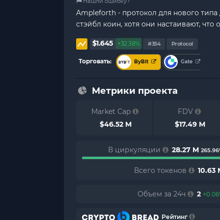
Нашли ошибку?
Ampleforth - протокол для нового тип
стэйбл коин, хотя они настаивают, что
$1.645
+32.38%
#354
Protocol
Торговать:
ByBit
Gate
Метрики проекта
Market Cap
FDV
$46.52 M
$17.49 M
В циркуляции
28.27 M
265.9
Всего токенов
10.63
Объем за 24ч
2
+0.0
Рейтинг