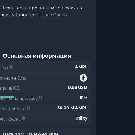
. Технически проект чем-то похож на
званием Fragments.
Подробности
Основная информация
AMPL
икер
локчейн Сеть
0.98 USD
на на ICO
10%
окенов на продажу
50.00 M AMPL
сего токенов
Utility
оль токена
Дата ICO: 27 Июня 2019