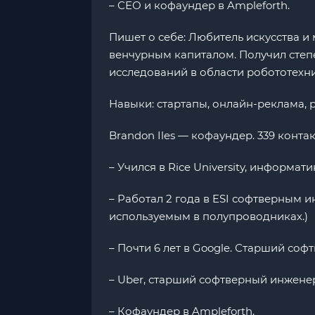
– СЕО и кофаундер в Ampleforth.
Пишет о себе: Любитель искусства и
венчурным капиталом. Получил степе
исследований в области робототехн
Навыки: стартапы, онлайн-реклама,
Brandon Iles — кофаундер. 339 контак
– Учился в Rice University, информати
– Работал 2 года в ESI софтверным
используемым в полупроводниках.)
– Почти 6 лет в Google. Старший со
– Uber, старший софтверный инженер
– Кофаундер в Ampleforth.