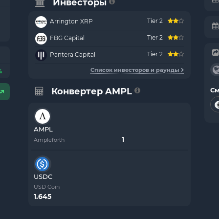
Инвесторы
Tier 2
Arrington XRP
Tier 2
FBG Capital
Tier 2
Pantera Capital
Список инвесторов и раунды
%
Конвертер AMPL
См
AMPL
Ampleforth
USDC
USD Coin
1.645