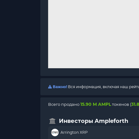
Важно!
Вся информация, включая наш рейтин
15.90 M AMPL
31.
Всего продано
токенов (
Инвесторы Ampleforth
Arrington XRP