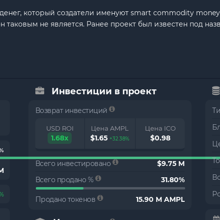
а денег, который создатели именуют smart commodity money
 он таковым не является. Ранее проект был известен под на
Инвестиции в проект
Возврат инвестиций
Т
Б
USD ROI
Цена AMPL
Цена ICO
1.68x
$1.65
$0.98
+32.38%
Це
6%
Т
Всего инвестировано
$9.75 M
 M
В
Всего продано %
31.80%
Р
6%
Продано токенов
15.90 M AMPL