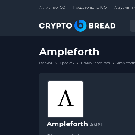
Активные ICO
Предстоящие ICO
Актуальны
Ampleforth
›
›
›
Главная
Проекты
Список проектов
Amplefort
Ampleforth
AMPL