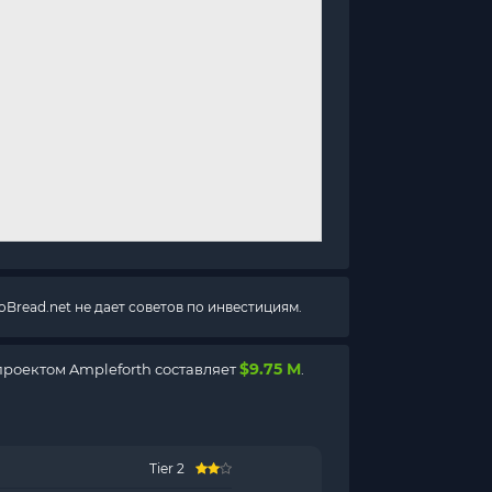
Bread.net не дает советов по инвестициям.
$9.75 M
проектом Ampleforth составляет
.
Tier 2