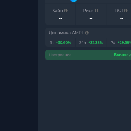
Хайп
Риск
ROI
--
--
--
Динамика AMPL
1h
+30.60%
24h
+32.38%
7d
+29.59
Бычье
Настроение