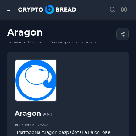
Aragon
›
›
›
Главная
Проекты
Список проектов
Aragon
Aragon
ANT
Нашли ошибку?
Платформа Aragon разработана на основе