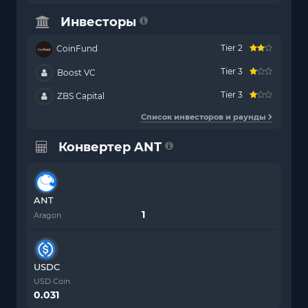
Инвесторы
Tier 2
CoinFund
Tier 3
Boost VC
Tier 3
ZBS Capital
Список инвесторов и раунды
Конвертер ANT
ANT
Aragon
USDC
USD Coin
0.031