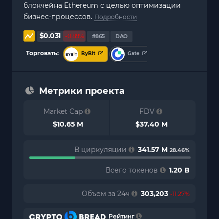
блокчейна Ethereum с целью оптимизации
бизнес-процессов.
Подробности
$0.031
-0.89%
#865
DAO
Торговать:
ByBit
Gate
Метрики проекта
Market Cap
FDV
$10.65 M
$37.40 M
В циркуляции
341.57 M
28.46%
Всего токенов
1.20 B
Объем за 24ч
303,203
-11.27%
Рейтинг