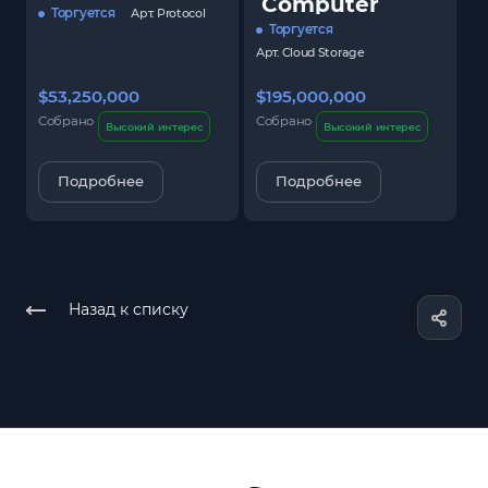
Computer
Торгуется
Арт.
Protocol
Торгуется
Арт.
Cloud Storage
$53,250,000
$195,000,000
$
Собрано
Собрано
С
Высокий интерес
Высокий интерес
Подробнее
Подробнее
Назад к списку