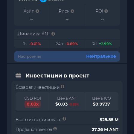
Хайп
Риск
ROI
--
--
--
Динамика ANT
1h
-0.01%
24h
-0.89%
7d
+2.99%
Нейтральное
Настроение
Инвестиции в проект
Возврат инвестиций
USD ROI
Цена ANT
Цена ICO
0.03x
$0.03
$0.9737
-0.89%
Всего инвестировано
$25.85 M
Продано токенов
27.26 M ANT