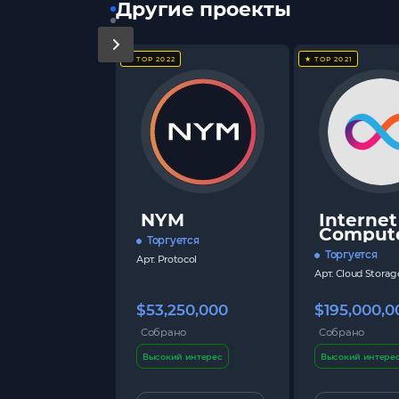
Другие проекты
★ TOP 2022
★ TOP 2021
NYM
Internet
Comput
Торгуется
Торгуется
Арт.
Protocol
Арт.
Cloud Storag
$53,250,000
$195,000,0
Собрано
Собрано
Высокий интерес
Высокий интере