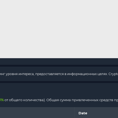
г уровня интереса, предоставляется в информационных целях. Crypto
5%
от общего количества). Общая сумма привлеченных средств п
Date