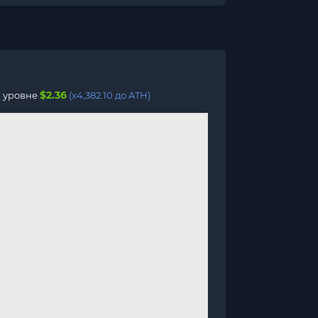
$2.36
а уровне
(x4,382.10 до ATH)