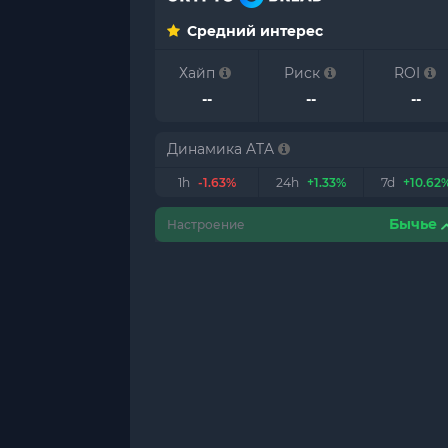
Средний интерес
Хайп
Риск
ROI
--
--
--
Динамика ATA
1h
-1.63%
24h
+1.33%
7d
+10.62
Бычье
Настроение