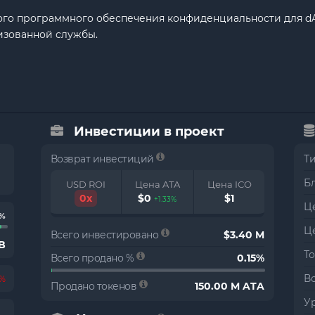
го программного обеспечения конфиденциальности для dA
изованной службы.
Инвестиции в проект
Возврат инвестиций
Т
Б
USD ROI
Цена ATA
Цена ICO
0x
$0
$1
+1.33%
Це
3%
Ц
Всего инвестировано
$3.40 M
 B
Т
Всего продано %
0.15%
В
7%
Продано токенов
150.00 M ATA
Ур