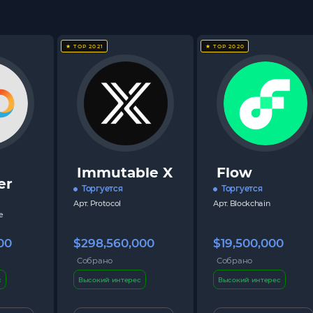
★ TOP 2021
★ TOP 2020
Immutable X
Flow
er
Торгуется
Торгуется
Арт.
Protocol
Арт.
Blockchain
e
00
$298,560,000
$19,500,000
Собрано
Собрано
с
Высокий интерес
Высокий интерес