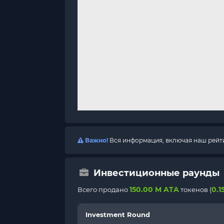
Важно!
Вся информация, включая наш рейтин
Инвестиционные раунды
150.00 M ATA
0.1
Всего продано
токенов (
Investment Round