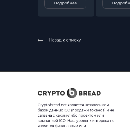
Подробнее
Подробн
Назад к списку
Cryptobread.net является независимой
базой данных ICO (продажи токенов) и не
связана с каким-либо проектом или
компанией ICO. Наш уровень интереса не
является финансовым или