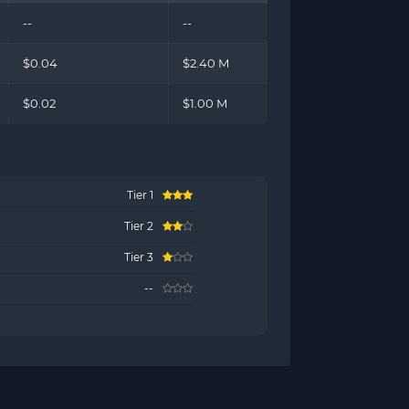
--
--
$0.04
$2.40 M
$0.02
$1.00 M
Tier 1
Tier 2
Tier 3
--