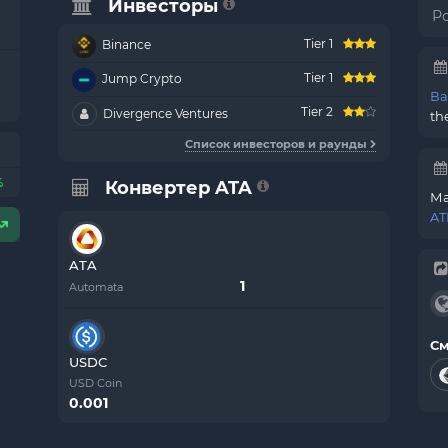
Инвесторы
Р
Tier 1
Binance
Tier 1
Jump Crypto
Ва
Tier 2
Divergence Ventures
th
Список инвесторов и раунды
%
Конвертер ATA
Ма
AT
ATA
Automata
См
USDC
USD Coin
0.001