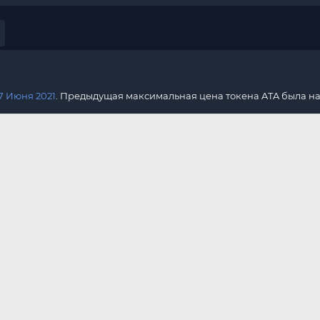
7 Июня 2021
. Предыдущая максимальная цена токена ATA была н