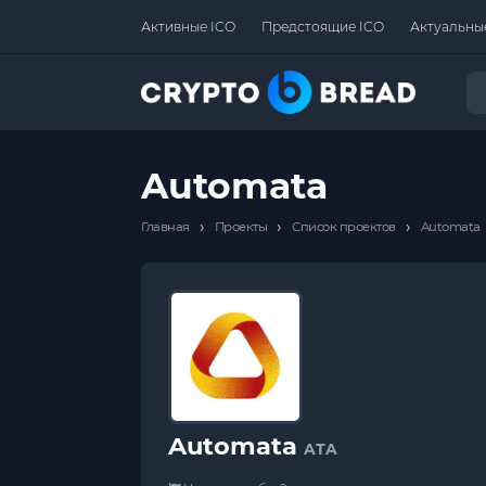
Активные ICO
Предстоящие ICO
Актуальны
Automata
›
›
›
Главная
Проекты
Список проектов
Automata
Automata
ATA