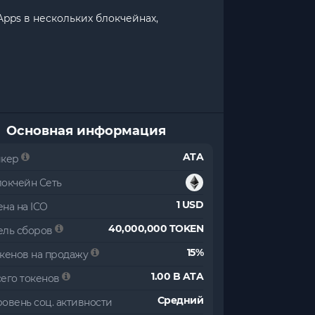
pps в нескольких блокчейнах,
Основная информация
ATA
икер
локчейн Сеть
1 USD
на на ICO
40,000,000 TOKEN
ель сборов
15%
окенов на продажу
1.00 B ATA
сего токенов
Средний
овень соц. активности