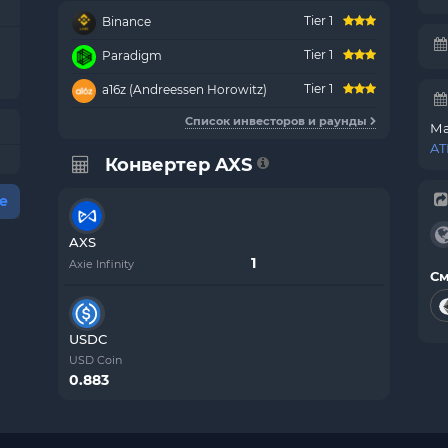
Tier 1
Binance
Tier 1
Paradigm
Tier 1
a16z (Andreessen Horowitz)
Список инвесторов и раунды
Ма
AT
Конвертер AXS
е
AXS
Axie Infinity
См
USDC
USD Coin
0.883