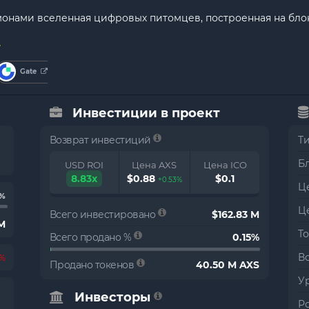
кемонами вселенная цифровых питомцев, построенная на бло
Gate
Инвестиции в проект
Возврат инвестиций
Т
Б
USD ROI
Цена AXS
Цена ICO
8.83x
$0.88
$0.1
+0.53%
Це
6%
Ц
Всего инвестировано
$162.83 M
M
Т
Всего продано %
0.15%
В
0%
Продано токенов
40.50 M AXS
Ур
Инвесторы
Р