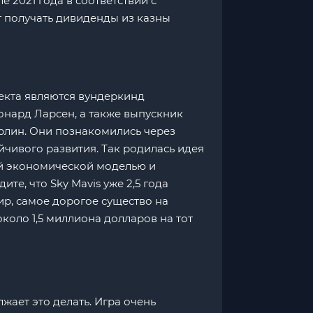
е 2021 года в соответствии с
т получать дивиденды из казны
оекта являются вундеркинд
онард Ларсен, а также выпускник
ирлин. Они познакомились через
ойчивого развития. Так родилась идея
вой экономической моделью и
ите, что Sky Mavis уже 2,5 года
ир, самое дорогое существо на
около 1,5 миллиона долларов на тот
жает это делать. Игра очень