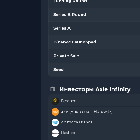
Funding Round
Series B Round
Series A
Binance Launchpad
Private Sale
Seed
Инвесторы Axie Infinity
Binance
a16z (Andreessen Horowitz)
Animoca Brands
Hashed