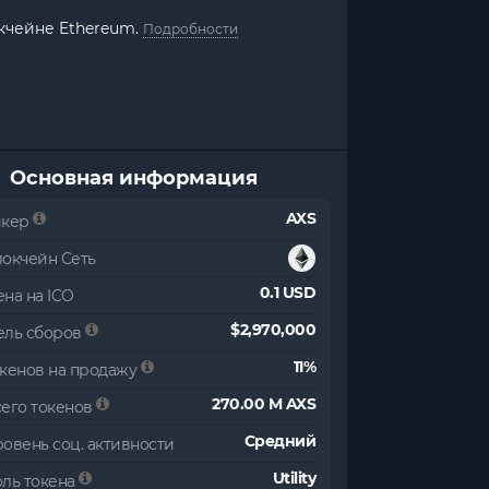
кчейне Ethereum.
Подробности
Основная информация
AXS
икер
локчейн Сеть
0.1 USD
на на ICO
$2,970,000
ель сборов
11%
окенов на продажу
270.00 M AXS
сего токенов
Средний
овень соц. активности
Utility
оль токена