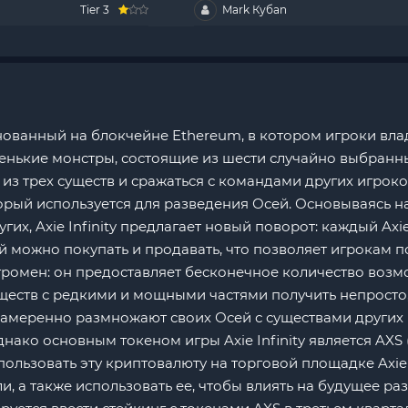
Tier 3
Mark Кубаn
основанный на блокчейне Ethereum, в котором игроки вл
ленькие монстры, состоящие из шести случайно выбранны
из трех существ и сражаться с командами других игроко
орый используется для разведения Осей. Основываясь на
угих, Axie Infinity предлагает новый поворот: каждый Ax
можно покупать и продавать, что позволяет игрокам по
огромен: он предоставляет бесконечное количество во
ществ с редкими и мощными частями получить непросто
 намеренно размножают своих Осей с существами других
ако основным токеном игры Axie Infinity является AXS (Ax
ользовать эту криптовалюту на торговой площадке Axie I
 а также использовать ее, чтобы влиять на будущее раз