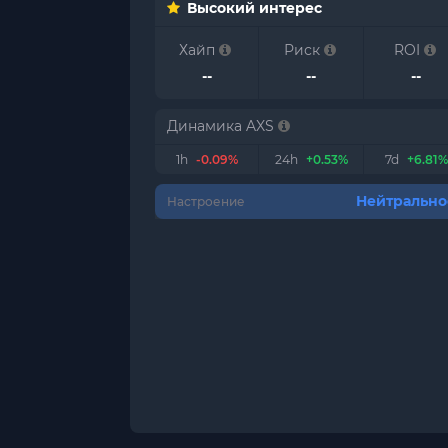
Высокий интерес
Хайп
Риск
ROI
--
--
--
Динамика AXS
1h
-0.09%
24h
+0.53%
7d
+6.81%
Нейтрально
Настроение