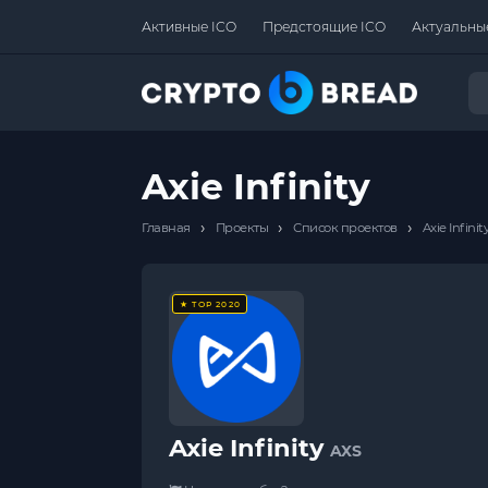
Активные ICO
Предстоящие ICO
Актуальны
Axie Infinity
›
›
›
Главная
Проекты
Список проектов
Axie Infinit
★ TOP 2020
Axie Infinity
AXS