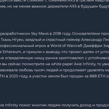
уется ввести стейкинг с токенами AXS в третьем квартал
ее, но не менее важное: держатели AXS в будущем буду
м разработчиком Sky Mavis в 2018 году. Основателями пр
Тхань Нгуен, заядлый и страстный геймер Александр Ле
профессиональный игрок в World of Warcraft Джеффри З
ве Ethereum, и пришли к выводу, что проект далек от уст
ой на определенную нишу рынка криптовалют, с устойчи
 сейчас посмотрите на white paper Axie Infinity, то увид
завоевала любовь тысяч людей и продолжает удивлять м
H в 2020 году, а участок земли был продан за 888 ETH (
ie Infinity помог многим людям получить доход и продол