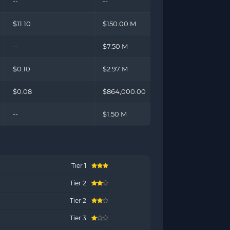
--
--
$11.10
$150.00 M
--
$7.50 M
$0.10
$2.97 M
$0.08
$864,000.00
--
$1.50 M
Tier 1
Tier 2
Tier 2
Tier 3