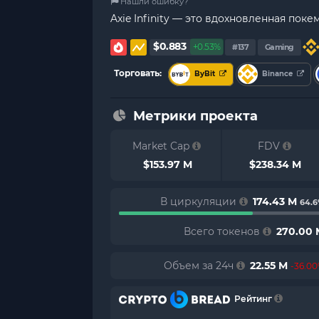
Нашли ошибку?
Axie Infinity — это вдохновленная по
$0.883
+0.53%
#137
Gaming
Торговать:
ByBit
Binance
Метрики проекта
Market Cap
FDV
$153.97 M
$238.34 M
В циркуляции
174.43 M
64.
Всего токенов
270.00 
Объем за 24ч
22.55 M
-36.0
Рейтинг