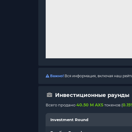
Важно!
Вся информация, включая наш рейтин
Инвестиционные раунды
40.50 M AXS
0.15
Всего продано
токенов (
Investment Round