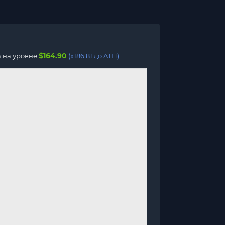
$164.90
а на уровне
(x186.81 до ATH)