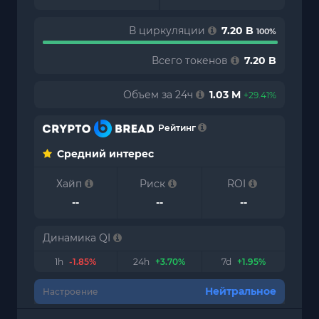
В циркуляции
7.20 B
100%
Всего токенов
7.20 B
Объем за 24ч
1.03 M
+29.41%
Рейтинг
Средний интерес
Хайп
Риск
ROI
--
--
--
Динамика QI
1h
-1.85%
24h
+3.70%
7d
+1.95%
Нейтральное
Настроение