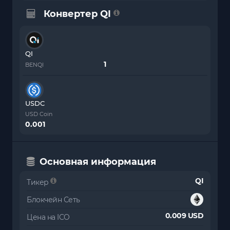
Конвертер QI
QI
BENQI
USDC
USD Coin
0.001
Основная информация
QI
Тикер
Блокчейн Сеть
0.009 USD
Цена на ICO