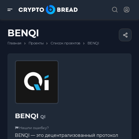
BENQI
›
›
›
Главная
Проекты
Список проектов
BENQI
BENQI
QI
Нашли ошибку?
BENQI — это децентрализованный протокол