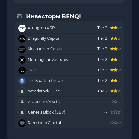
Инвесторы BENQI
Arrington XRP
Tier 2
Dragonfly Capital
Tier 2
Mechanism Capital
Tier 2
Morningstar Ventures
Tier 2
TRGC
Tier 2
The Spartan Group
Tier 2
Woodstock Fund
Tier 2
Ascensive Assets
--
Genesis Block (GBV)
--
Rarestone Capital
--