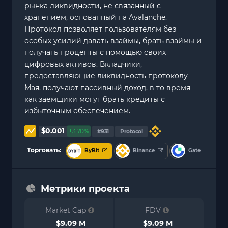
рынка ликвидности, не связанный с
хранением, основанный на Avalanche.
Протокол позволяет пользователям без
особых усилий давать взаймы, брать взаймы и
получать проценты с помощью своих
цифровых активов. Вкладчики,
предоставляющие ликвидность протоколу
Мая, получают пассивный доход, в то время
как заемщики могут брать кредиты с
избыточным обеспечением.
$0.001
+3.70%
#931
Protocol
Торговать:
ByBit
Binance
Gate
Метрики проекта
Market Cap
FDV
$9.09 M
$9.09 M