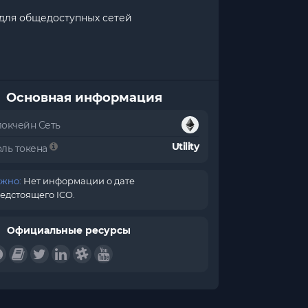
 для общедоступных сетей
Основная информация
локчейн Сеть
Utility
оль токена
жно:
Нет информации о дате
едстоящего ICO.
Официальные ресурсы