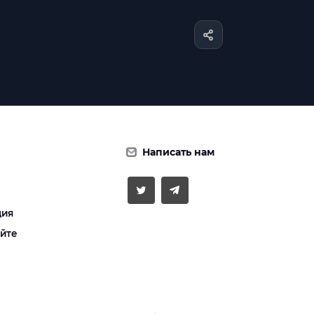
Написать нам
ция
айте