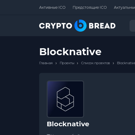
Активные ICO
Предстоящие ICO
Актуальны
Blocknative
›
›
›
Главная
Проекты
Список проектов
Blocknativ
Blocknative