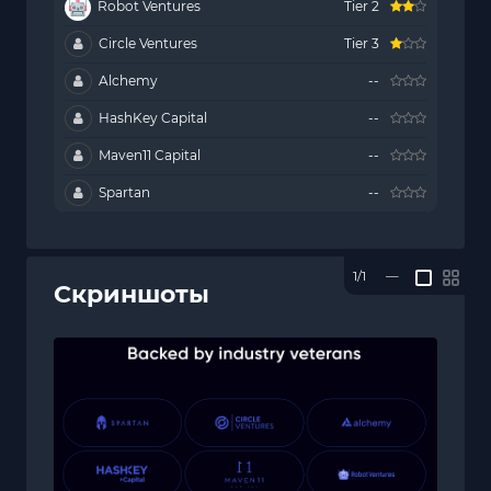
Robot Ventures
Tier 2
Circle Ventures
Tier 3
Alchemy
--
HashKey Capital
--
Maven11 Capital
--
Spartan
--
1/1
—
Скриншоты