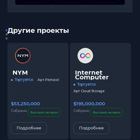
Другие проекты
NYM
Internet
Computer
Торгуется
Арт.
Protocol
Торгуется
Арт.
Cloud Storage
$53,250,000
$195,000,000
$
Собрано
Собрано
С
Высокий интерес
Высокий интерес
Подробнее
Подробнее