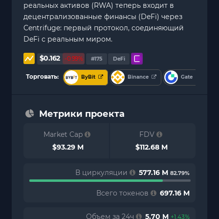
реальных активов (RWA) теперь входит в
децентрализованные финансы (DeFi) через
Centrifuge: первый протокол, соединяющий
DeFi с реальным миром.
$0.162
-0.99%
#175
DeFi
Торговать:
ByBit
Binance
Gate
Метрики проекта
Market Cap
FDV
$93.29 M
$112.68 M
В циркуляции
577.16 M
82.79%
Всего токенов
697.16 M
Объем за 24ч
5.70 M
+1.43%