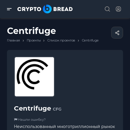
Centrifuge
›
›
›
Главная
Проекты
Список проектов
Centrifuge
Centrifuge
CFG
Нашли ошибку?
Неиспользованный многотриллионный рынок