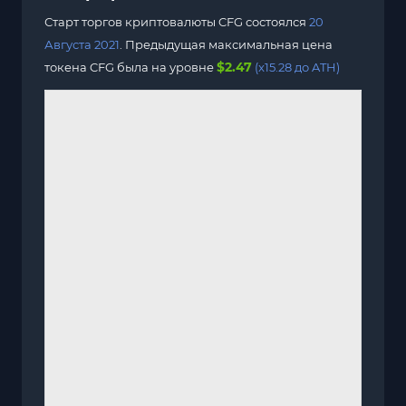
Старт торгов криптовалюты CFG состоялся
20
Августа 2021
. Предыдущая максимальная цена
$2.47
токена CFG была на уровне
(x15.28 до ATH)