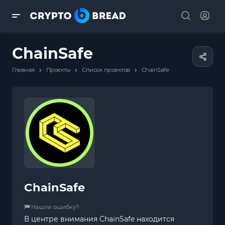
ChainSafe
›
›
›
Главная
Проекты
Список проектов
ChainSafe
ChainSafe
Нашли ошибку?
В центре внимания ChainSafe находится