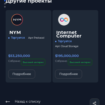
Другие проекты
NYM
Internet
Computer
Торгуется
Арт.
Protocol
Торгуется
Арт.
Cloud Storage
$53,250,000
$195,000,000
$
Собрано
Собрано
С
Высокий интерес
Высокий интерес
Подробнее
Подробнее
Назад к списку