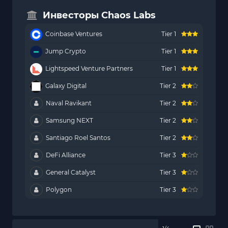
Инвесторы Chaos Labs
Coinbase Ventures
Tier 1
Jump Crypto
Tier 1
Lightspeed Venture Partners
Tier 1
Galaxy Digital
Tier 2
Naval Ravikant
Tier 2
Samsung NEXT
Tier 2
Santiago Roel Santos
Tier 2
DeFi Alliance
Tier 3
General Catalyst
Tier 3
Polygon
Tier 3