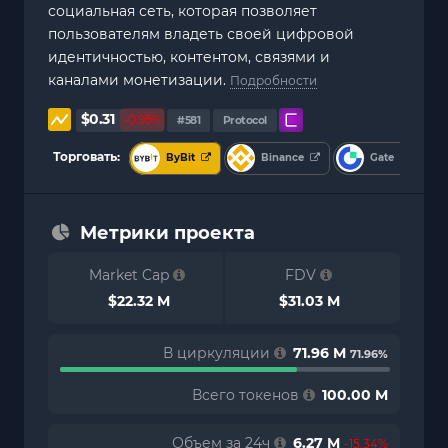
социальная сеть, которая позволяет
пользователям владеть своей цифровой
идентичностью, контентом, связями и
каналами монетизации.
Подробности
$0.31
-0.95%
#581
Protocol
Торговать:
ByBit
Binance
Gate
Метрики проекта
Market Cap
FDV
$22.32 M
$31.03 M
В циркуляции
71.96 M
71.96%
Всего токенов
100.00 M
Объем за 24ч
6.27 M
-15.34%