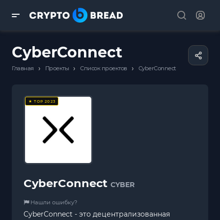
CyberConnect
›
›
›
Главная
Проекты
Список проектов
CyberConnect
★ TOP 2023
CyberConnect
CYBER
Нашли ошибку?
CyberConnect - это децентрализованная