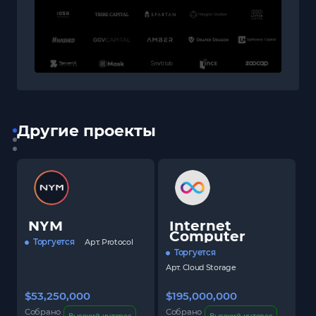
Другие проекты
NYM
Internet
Computer
Торгуется
Арт.
Protocol
Торгуется
Арт.
Cloud Storage
$53,250,000
$195,000,000
$
Собрано
Собрано
С
Высокий интерес
Высокий интерес