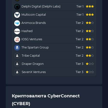
Delphi Digital (Delphi Labs)
Tier 1
Multicoin Capital
Tier 1
Animoca Brands
Tier 2
Hashed
Tier 2
IOSG Ventures
Tier 2
The Spartan Group
Tier 2
Tribe Capital
Tier 2
Draper Dragon
Tier 3
SevenX Ventures
Tier 3
Криптовалюта CyberConnect
(CYBER)