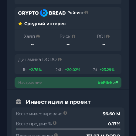
Рейтинг
Средний интерес
Хайп
Риск
ROI
--
--
--
Динамика DODO
1h
+2.78%
24h
+20.02%
7d
+23.29%
Бычье
Настроение
Инвестиции в проект
Всего инвестировано
$6.60 M
Всего продано %
0.17%