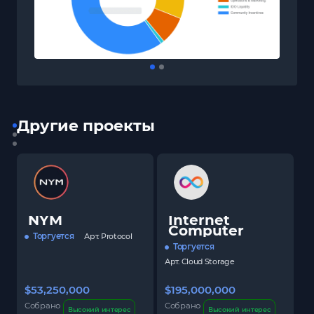
Другие проекты
NYM
Internet
Computer
Торгуется
Арт.
Protocol
Торгуется
Арт.
Cloud Storage
$53,250,000
$195,000,000
$
Собрано
Собрано
С
Высокий интерес
Высокий интерес