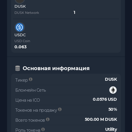
DUSK
DUSK Network
USDC
USD Coin
0.063
Основная информация
DUSK
Тикер
Блокчейн Сеть
0.0576 USD
Цена на ICO
50%
Токенов на продажу
500.00 M DUSK
Всего токенов
Utility
Роль токена