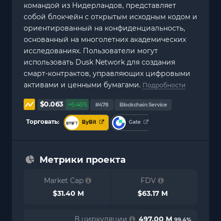
командой из Нидерландов, представляет
собой блокчейн с открытым исходным кодом и
ориентированный на конфиденциальность,
основанный на многолетних академических
исследованиях. Пользователи могут
использовать Dusk Network для создания
смарт-контрактов, управляющих цифровыми
активами и ценными бумагами.
Подробности
$0.063
+6.46%
#478
Blockchain Service
Торговать:
ByBit
Gate
Метрики проекта
Market Cap
FDV
$31.40 M
$63.17 M
В циркуляции
497.00 M
99.4%