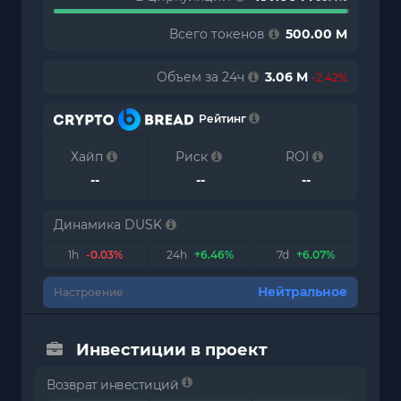
Всего токенов
500.00 M
Объем за 24ч
3.06 M
-2.42%
Рейтинг
Хайп
Риск
ROI
--
--
--
Динамика DUSK
1h
-0.03%
24h
+6.46%
7d
+6.07%
Нейтральное
Настроение
Инвестиции в проект
Возврат инвестиций