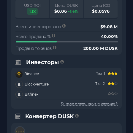
USD ROI
Цена DUSK
Цена ICO
1.1x
$0.06
$0.0576
+6.46%
Всего инвестировано
$9.08 M
Всего продано %
40.00%
Продано токенов
200.00 M DUSK
Инвесторы
Tier 1
Binance
Tier 2
BlockVenture
--
Bitfinex
Список инвесторов и раунды
Конвертер DUSK