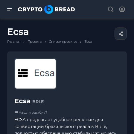
Ecsa
›
›
›
Главная
Проекты
Список проектов
Ecsa
Ecsa
BRLE
Нашли ошибку?
ECSA предлагает удобное решение для
конвертации бразильского реала в BRLe,
полностью обеспеченную стабильную монету.