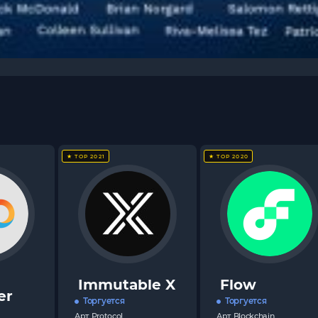
★ TOP 2021
★ TOP 2020
Immutable X
Flow
er
Торгуется
Торгуется
Арт.
Protocol
Арт.
Blockchain