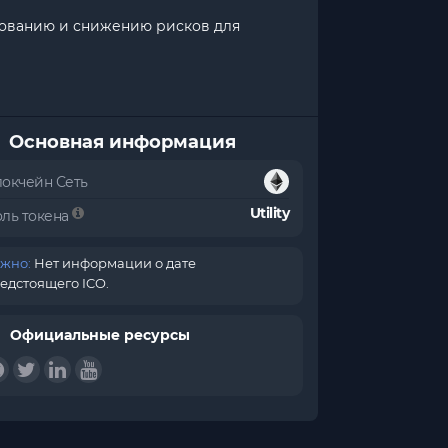
ахованию и снижению рисков для
Основная информация
локчейн Сеть
Utility
оль токена
жно:
Нет информации о дате
едстоящего ICO.
Официальные ресурсы