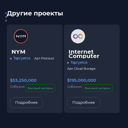
Другие проекты
NYM
Internet
Computer
Торгуется
Арт.
Protocol
Торгуется
Арт.
Cloud Storage
$53,250,000
$195,000,000
$
Собрано
Собрано
С
Высокий интерес
Высокий интерес
Подробнее
Подробнее