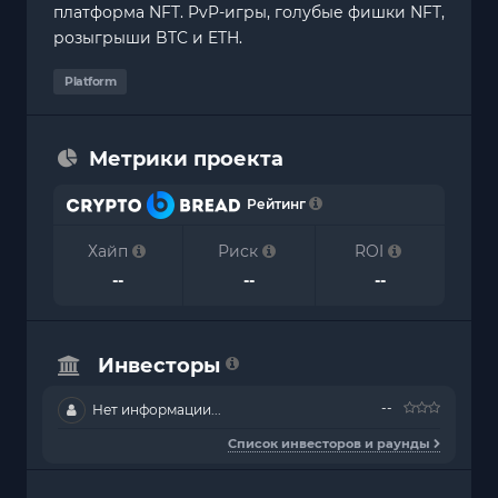
платформа NFT. PvP-игры, голубые фишки NFT,
розыгрыши BTC и ETH.
Platform
Метрики проекта
Рейтинг
Хайп
Риск
ROI
--
--
--
Инвесторы
--
Нет информации...
Список инвесторов и раунды