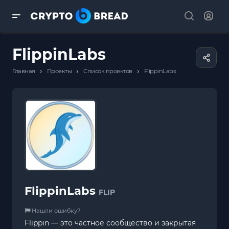
FlippinLabs
›
›
›
Главная
Проекты
Список проектов
FlippinLabs
FlippinLabs
FLIP
Нашли ошибку?
Flippin — это частное сообщество и закрытая