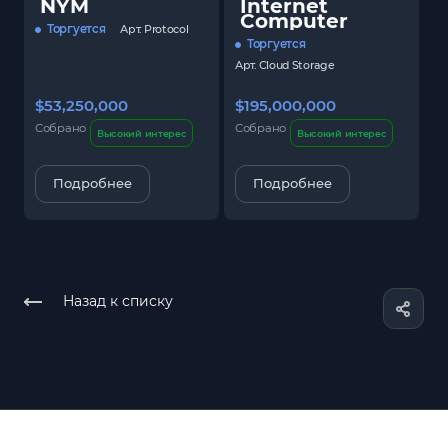
NYM
Internet
Computer
Торгуется
Арт.
Protocol
Торгуется
Арт.
Cloud Storage
$53,250,000
$195,000,000
$
Собрано
Собрано
С
Высокий интерес
Высокий интерес
Подробнее
Подробнее
Назад к списку