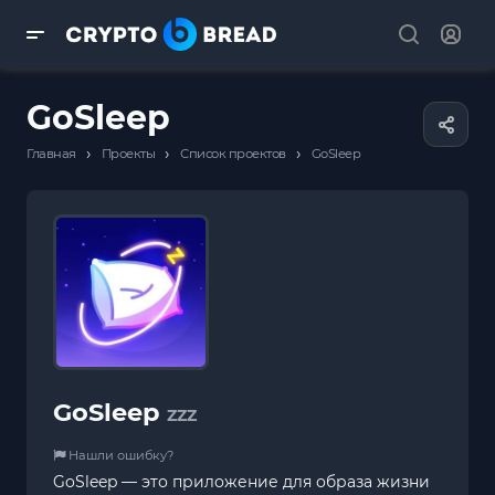
GoSleep
›
›
›
Главная
Проекты
Список проектов
GoSleep
GoSleep
ZZZ
Нашли ошибку?
GoSleep — это приложение для образа жизни