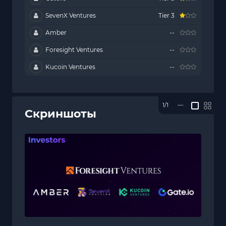
SevenX Ventures
Tier 3
Amber
--
Foresight Ventures
--
Kucoin Ventures
--
1/1
—
Скриншоты