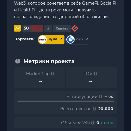
Web3, которое сочетает в себе GameFi, SocialFi
и HealthFi, где игроки могут получать
вознаграждение за здоровый образ жизни.
$0
-5.33%
#
Gaming
Торговать:
ByBit
Gate
Метрики проекта
Market Cap
FDV
--
--
В циркуляции
--
0%
Всего токенов
20,000
Объем за 24ч
0
+0.00%