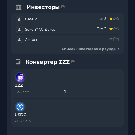
Инвесторы
Tier 3
Gate.io
Tier 3
SevenX Ventures
--
Amber
Список инвесторов и раунды
Конвертер ZZZ
ZZZ
GoSleep
USDC
USD Coin