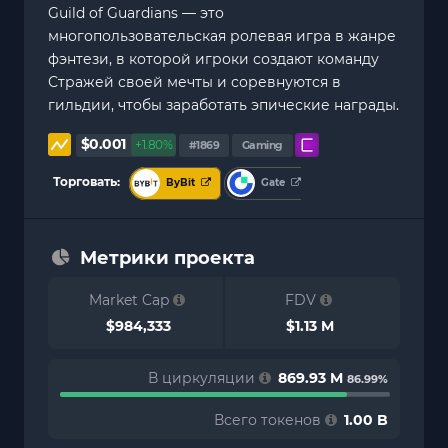
Guild of Guardians — это
многопользовательская ролевая игра в жанре
фэнтези, в которой игроки создают команду
Стражей своей мечты и соревнуются в
гильдии, чтобы заработать эпические награды.
$0.001
+1.80%
#1869
Gaming
Торговать:
ByBit
Gate
Метрики проекта
Market Cap
FDV
$984,333
$1.13 M
В циркуляции
869.93 M
86.99%
Всего токенов
1.00 B