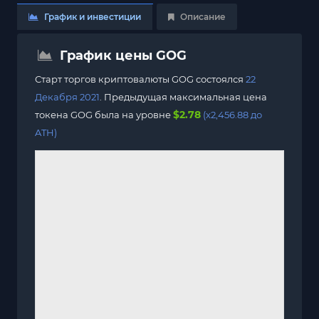
График и инвестиции
Описание
График цены GOG
Старт торгов криптовалюты GOG состоялся
22
Декабря 2021
. Предыдущая максимальная цена
$2.78
токена GOG была на уровне
(x2,456.88 до
ATH)