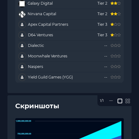
Galaxy Digital
Tier 2
Nirvana Capital
Tier 2
Apex Capital Partners
Tier 3
D64 Ventures
Tier 3
Dialectic
--
Moonwhale Ventures
--
Naspers
--
Yield Guild Games (YGG)
--
1/1
—
Скриншоты