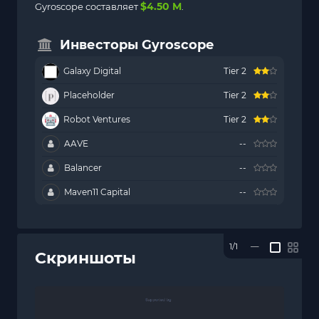
$4.50 M
Gyroscope составляет
.
Инвесторы Gyroscope
Galaxy Digital
Tier 2
Placeholder
Tier 2
Robot Ventures
Tier 2
AAVE
--
Balancer
--
Maven11 Capital
--
1/1
—
Скриншоты