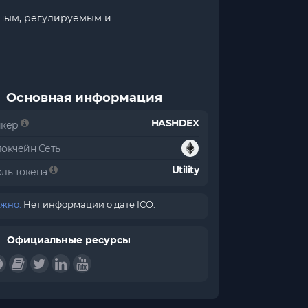
сным, регулируемым и
Основная информация
HASHDEX
икер
локчейн Сеть
Utility
оль токена
жно:
Нет информации о дате ICO.
Официальные ресурсы