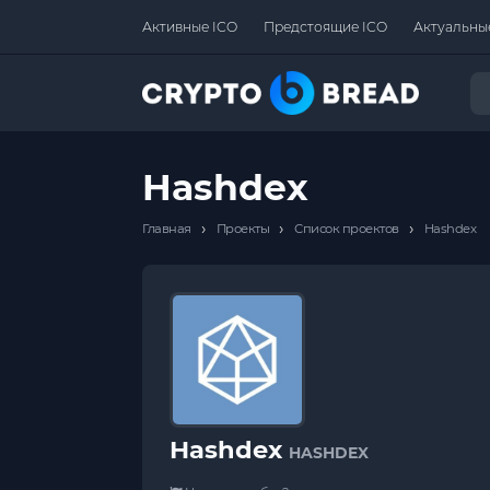
Активные ICO
Предстоящие ICO
Актуальны
Hashdex
›
›
›
Главная
Проекты
Список проектов
Hashdex
Hashdex
HASHDEX