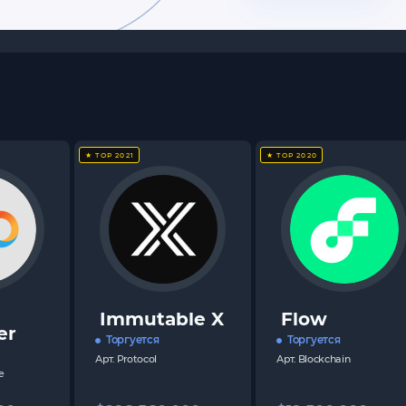
★ TOP 2021
★ TOP 2020
Immutable X
Flow
er
Торгуется
Торгуется
Арт.
Protocol
Арт.
Blockchain
e