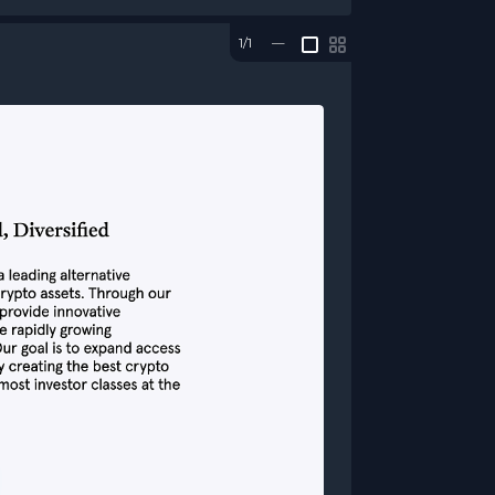
1/1
—