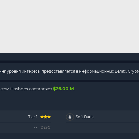
г уровня интереса, предоставляется в информационных целях. Crypto
$26.00 M
ктом Hashdex составляет
.
Tier 1
Soft Bank
--