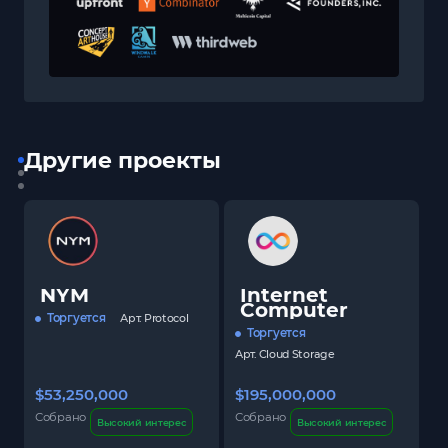
Другие проекты
NYM
Internet
Computer
Торгуется
Арт.
Protocol
Торгуется
Арт.
Cloud Storage
$53,250,000
$195,000,000
$
Собрано
Собрано
С
Высокий интерес
Высокий интерес