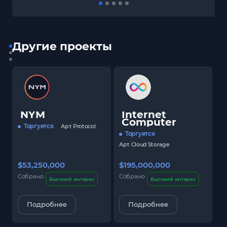
Другие проекты
NYM
Internet
Computer
Торгуется
Арт.
Protocol
Торгуется
Арт.
Cloud Storage
$53,250,000
$195,000,000
$
Собрано
Собрано
С
Высокий интерес
Высокий интерес
Подробнее
Подробнее