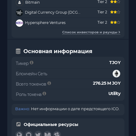
Tier 2
Bitmain
Tier 2
Digital Currency Group (DCG...
Tier 2
Hypersphere Ventures
Список инвесторов и раунды
Основная информация
TJOY
Тикер
Блокчейн Сеть
276.25 M JOY
Всего токенов
Utility
Роль токена
Важно:
Нет информации о дате предстоящего ICO.
Официальные ресурсы