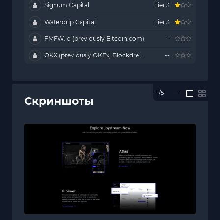
Signum Capital
Tier 3
Waterdrip Capital
Tier 3
FMFW.io (previously Bitcoin.com)
--
OKX (previously OKEx) Blockdre...
--
1/5
—
Скриншоты