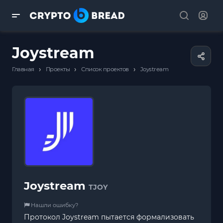
Joystream
›
›
›
Главная
Проекты
Список проектов
Joystream
Joystream
TJOY
Нашли ошибку?
Протокол Joystream пытается формализовать