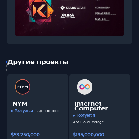
Другие проекты
NYM
Internet
Computer
Торгуется
Арт.
Protocol
Торгуется
Арт.
Cloud Storage
$53,250,000
$195,000,000
$