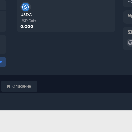
Р
USDC
USD Coin
0.000
е
Описание