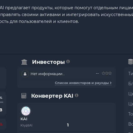
AI предлагает продукты, которые помогут отдельным лицам
управлять своими активами и интегрировать искусственный
сть для пользователей и клиентов.
Инвесторы
--
Т
Нет информации...
Список инвесторов и раунды
Б
Це
Конвертер KAI
5%
Ц
B
Т
KAI
В
8%
KryptAI