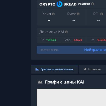
Рейтинг
Хайп
Риск
ROI
--
--
--
Динамика KAI
1h
+0.63%
24h
-4.64%
7d
-9.38%
Нейтрально
Настроение
График и инвестиции
Новости
График цены KAI