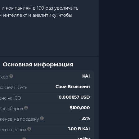
 и компаниям в 100 раз увеличить
 интеллект и аналитику, чтобы
Основная информация
KAI
икер
Свой Блокчейн
локчейн Сеть
0.000857 USD
на на ICO
$100,000
ель сборов
35%
окенов на продажу
1.00 B KAI
сего токенов