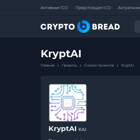
Активные ICO
Предстоящие ICO
Актуальны
KryptAI
›
›
›
Главная
Проекты
Список проектов
KryptAI
KryptAI
KAI