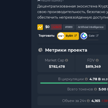
Нашли ошибку?
Децентрализованная экосистема Krypt
свою производительность, безопасно 
обеспечить непревзойденную доступно
$0
-4.64%
#1989
Artificial Intelligence
Торговать:
ByBit
Gate
Метрики проекта
Market Cap
FDV
$782,478
$819,349
В циркуляции
4.78 B
95.
Всего токенов
5.00 
Объем за 24ч
4,165
-1.3