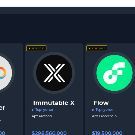
★ TOP 2021
★ TOP 2020
Immutable X
Flow
er
Торгуется
Торгуется
Арт.
Protocol
Арт.
Blockchain
e
00
$298,560,000
$19,500,000