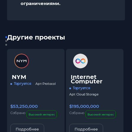
ограничениями.
Другие проекты
NYM
Internet
Computer
Торгуется
Арт.
Protocol
Торгуется
Арт.
Cloud Storage
$53,250,000
$195,000,000
$
Собрано
Собрано
С
Высокий интерес
Высокий интерес
Подробнее
Подробнее