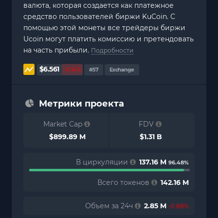
валюта, которая создается как платежное
средство пользователей биржи KuCoin. С
помощью этой монеты все трейдеры биржи
Ucoin могут платить комиссию и претендовать
на часть прибыли.
Подробности
$6.561
-0.14%
#57
Exchange
Метрики проекта
Market Cap
FDV
$899.89 M
$1.31 B
В циркуляции
137.16 M
96.48%
Всего токенов
142.16 M
Объем за 24ч
2.85 M
-0.88%