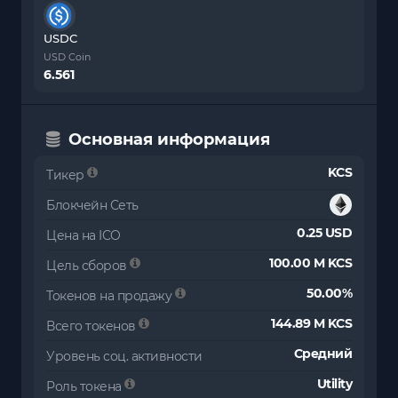
USDC
USD Coin
6.561
Основная информация
KCS
Тикер
Блокчейн Сеть
0.25 USD
Цена на ICO
100.00 M KCS
Цель сборов
50.00%
Токенов на продажу
144.89 M KCS
Всего токенов
Средний
Уровень соц. активности
Utility
Роль токена