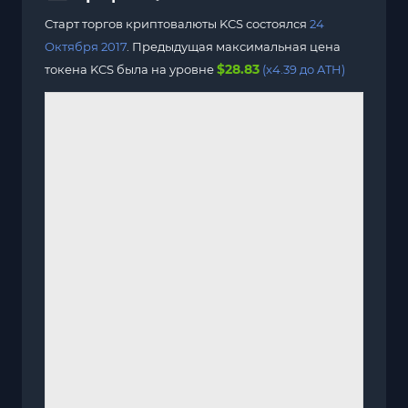
Старт торгов криптовалюты KCS состоялся
24
Октября 2017
. Предыдущая максимальная цена
$28.83
токена KCS была на уровне
(x4.39 до ATH)