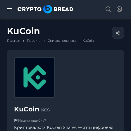
KuCoin
›
›
›
Главная
Проекты
Список проектов
KuCoin
KuCoin
KCS
Нашли ошибку?
Криптовалюта KuCoin Shares — это цифровая