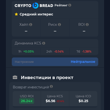
Рейтинг
Средний интерес
Хайп
Риск
ROI
--
--
--
Динамика KCS
1h
+0.05%
24h
-0.14%
7d
-1.38%
Нейтральное
Настроение
Инвестиции в проект
Возврат инвестиций
USD ROI
Цена KCS
Цена ICO
26.24x
$6.56
$0.25
-0.14%