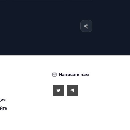
Написать нам
ция
айте