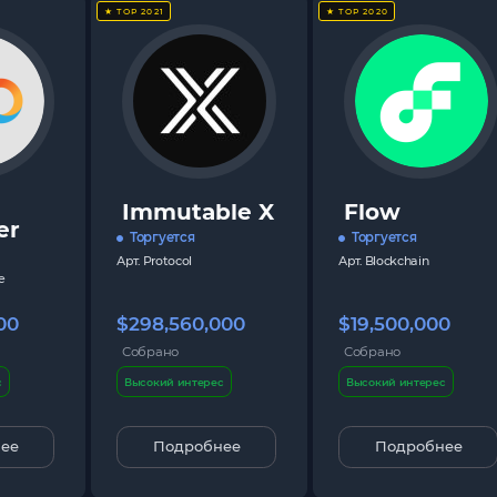
★ TOP 2021
★ TOP 2020
Immutable X
Flow
er
Торгуется
Торгуется
Арт.
Protocol
Арт.
Blockchain
e
00
$298,560,000
$19,500,000
Собрано
Собрано
с
Высокий интерес
Высокий интерес
ее
Подробнее
Подробнее