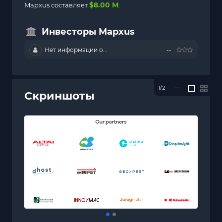
$8.00 M
Mapxus составляет
.
Инвесторы Mapxus
Нет информации о...
--
1/2
—
Скриншоты