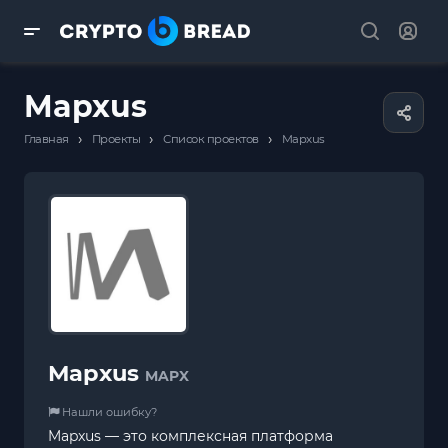
Mapxus
›
›
›
Главная
Проекты
Список проектов
Mapxus
Mapxus
MAPX
Нашли ошибку?
Mapxus — это комплексная платформа