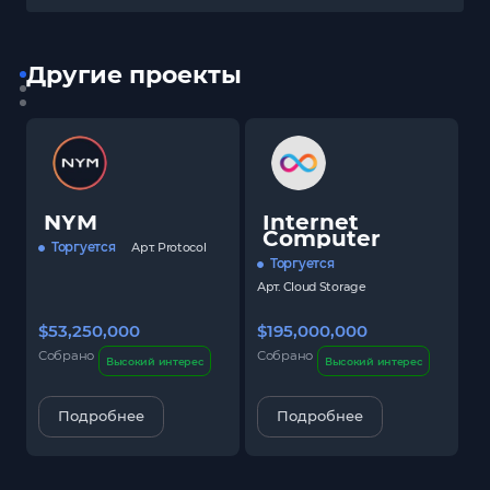
Другие проекты
NYM
Internet
Computer
Торгуется
Арт.
Protocol
Торгуется
Арт.
Cloud Storage
$53,250,000
$195,000,000
$
Собрано
Собрано
С
Высокий интерес
Высокий интерес
Подробнее
Подробнее