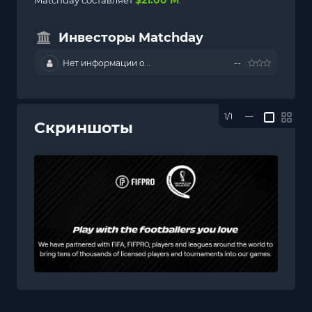
$21.00 M
Matchday составляет
.
Инвесторы Matchday
Нет информации о...
--
1/1
—
Скриншоты