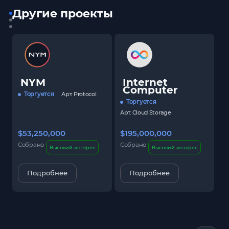
Другие проекты
NYM
Internet
Computer
Торгуется
Арт.
Protocol
Торгуется
Арт.
Cloud Storage
$53,250,000
$195,000,000
$
Собрано
Собрано
С
Высокий интерес
Высокий интерес
Подробнее
Подробнее