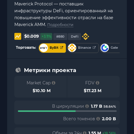
Maverick Protocol — поставщик
инфраструктуры DeFi, ориентированный на
повышение эффективности отрасли на базе
Maverick AMM.
Подробности
$0.009
+3.11%
#880
DeFi
Торговать:
ByBit
Binance
Gate
Метрики проекта
Market Cap
FDV
$10.10 M
$17.23 M
В циркуляции
1.17 B
58.64%
Всего токенов
2.00 B
Объем за 24ч
1.55 M
+18.56%