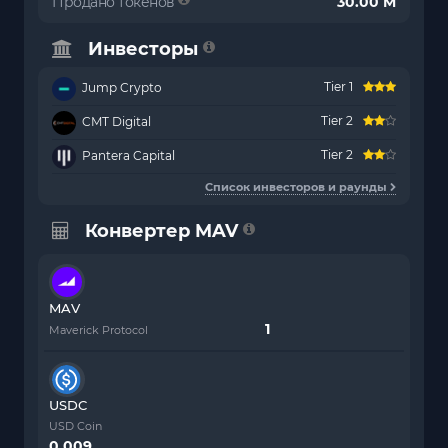
Продано токенов
30.00 M
Инвесторы
Tier 1
Jump Crypto
Tier 2
CMT Digital
Tier 2
Pantera Capital
Список инвесторов и раунды
Конвертер MAV
MAV
Maverick Protocol
USDC
USD Coin
0.009