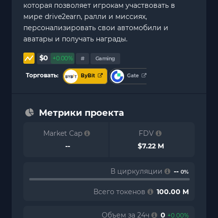
которая позволяет игрокам участвовать в
мире drive2earn, ралли и миссиях,
персонализировать свои автомобили и
аватары и получать награды.
$0
+0.00%
#
Gaming
Торговать:
ByBit
Gate
Метрики проекта
Market Cap
FDV
--
$7.22 M
В циркуляции
--
0%
Всего токенов
100.00 M
Объем за 24ч
0
+0.00%